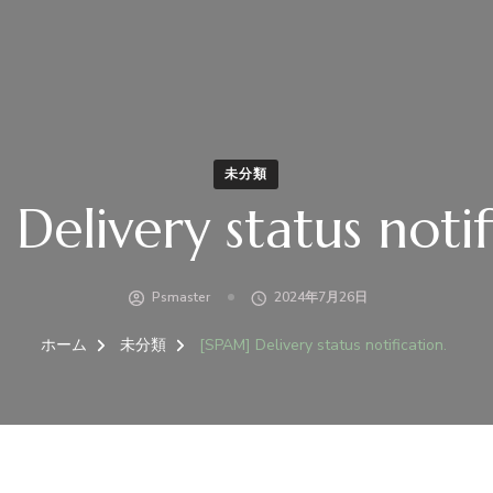
未分類
Delivery status notif
Psmaster
2024年7月26日
ホーム
未分類
[SPAM] Delivery status notification.