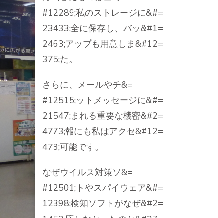
#12289;私のストレージに&#=
23433;全に保存し、バッ&#1=
2463;アップも用意しま&#12=
375;た。
さらに、メールやチ&=
#12515;ットメッセージに&#=
21547;まれる重要な機密&#2=
4773;報にも私はアクセ&#12=
473;可能です。
なぜウイルス対策ソ&=
#12501;トやスパイウェア&#=
12398;検知ソフトがなぜ&#2=