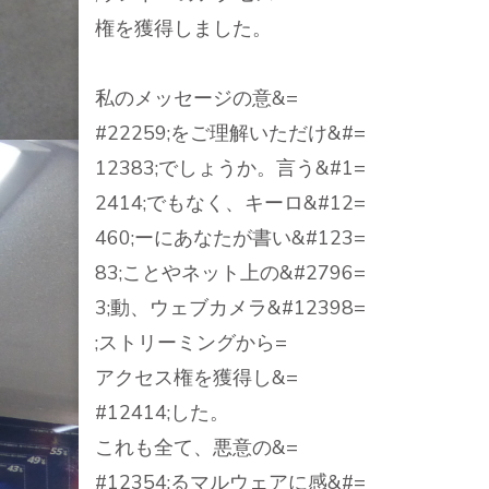
権を獲得しました。
私のメッセージの意&=
#22259;をご理解いただけ&#=
12383;でしょうか。言う&#1=
2414;でもなく、キーロ&#12=
460;ーにあなたが書い&#123=
83;ことやネット上の&#2796=
3;動、ウェブカメラ&#12398=
;ストリーミングから=
アクセス権を獲得し&=
#12414;した。
これも全て、悪意の&=
#12354;るマルウェアに感&#=