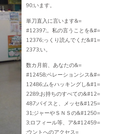
90;います。
単刀直入に言います&=
#12397;。私の言うことを&#=
12376;っくり読んでくだ&#1=
2373;い。
数カ月前、あなたの&=
#12458;ペレーションシス&#=
12486;ムをハッキングし&#1=
2289;お持ちのすべての&#12=
487;バイスと、メッセ&#125=
31;ジャーやＳＮＳの&#1250=
3;ロフィール等、ア&#12459=
;ウントへのアクセス=