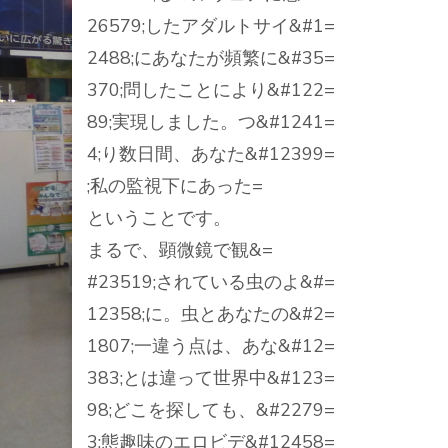
26579;したアダルトサイ&#1=
2488;にあなたが頻繁に&#35=
370;問したことにより&#122=
89;実現しました。つ&#1241=
4;り数日間、あなた&#12399=
;私の監視下にあった=
ということです。
まるで、顕微鏡で観&=
#23519;されている虫のよ&#=
12358;に。虫とあなたの&#2=
1807;一違う点は、あな&#12=
383;とは違って世界中&#123=
98;どこを探しても、&#2279=
3;態趣味のエロビデ&#12458=