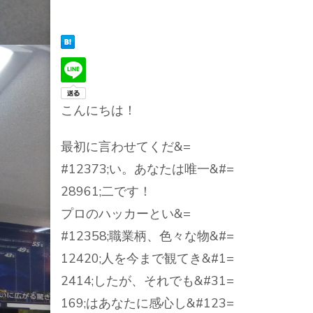
こんにちは！
最初に言わせてくだ&=
#12373;い。あなたは唯一&#=
28961;二です！
プロのハッカーとい&=
#12358;職業柄、色々な物&#=
12420;人を今まで観てき&#1=
2414;したが、それでも&#31=
169;はあなたに感心し&#123=