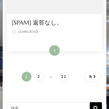
[SPAM] 返答なし。
2026年1月30日
続きを読む
投
…
固
固
固
1
2
21
次
稿
定
定
定
ペ
ペ
ペ
ナ
ー
ー
ー
検