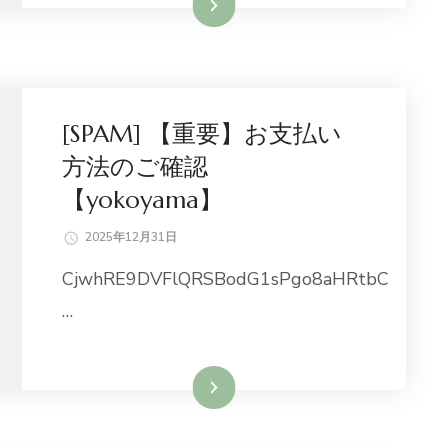
続きを読む
[SPAM] 【重要】お支払い
方法のご確認
【yokoyama】
2025年12月31日
CjwhRE9DVFlQRSBodG1sPgo8aHRtbC
…
続きを読む