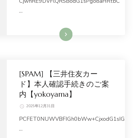
CjwhRE9DVFlQRSBodG1sPgo8aHRtbC
…
続きを読む
[SPAM] 【三井住友カー
ド】本人確認手続きのご案
内【yokoyama】
2025年12月31日
PCFET0NUWVBFIGh0bWw+CjxodG1sIG
…