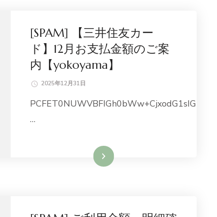
[SPAM] 【三井住友カー
ド】12月お支払金額のご案
内【yokoyama】
2025年12月31日
PCFET0NUWVBFIGh0bWw+CjxodG1sIG
…
続きを読む