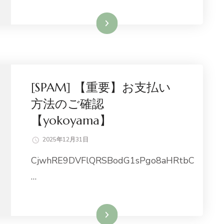
続きを読む
[SPAM] 【重要】お支払い
方法のご確認
【yokoyama】
2025年12月31日
CjwhRE9DVFlQRSBodG1sPgo8aHRtbC
…
続きを読む