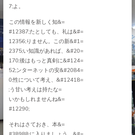
7;よ。
この情報を新しく知&=
#12387;たとしても、礼は&#=
12356;りません。この新&#1=
2375;い知識があれば、&#20=
170;後はもっと真剣に&#124=
52;ンターネットの安&#2084=
0;性について考え、&#12418=
;う甘い考えは持たな=
いかもしれませんね&=
#12290;
それはさておき、本&=
#38988;に入りましょう。&#=