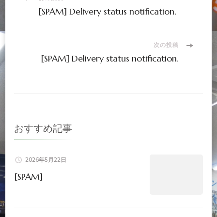
投
[SPAM] Delivery status notification.
稿
ナ
次の投稿
[SPAM] Delivery status notification.
ビ
ゲ
ー
おすすめ記事
シ
2026年5月22日
ョ
[SPAM]
ン