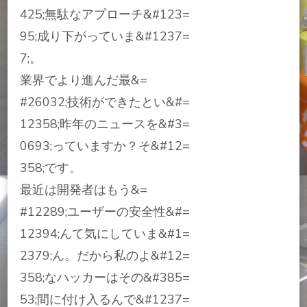
425;無駄なアプローチ&#123=
95;成り下がっていま&#1237=
7;。
業界でより進んだ最&=
#26032;技術ができたとい&#=
12358;昨年のニュースを&#3=
0693;っていますか？そ&#12=
358;です。
最近は開発者はもう&=
#12289;ユーザーの安全性&#=
12394;んて気にしていま&#1=
2379;ん。だから私のよ&#12=
358;なハッカーはその&#385=
53;間に付け入るんで&#1237=