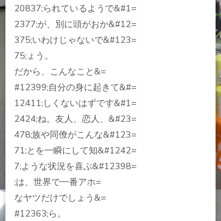
20837;られているようで&#1=
2377;が、別に頭がおか&#12=
375;いわけじゃないで&#123=
75;ょう。
だから、こんなこと&=
#12399;自分の身に起きて&#=
12411;しくないはずです&#1=
2424;ね。友人、恋人、&#23=
478;族や同僚がこんな&#123=
71;とを一瞬にして知&#1242=
7;ような状況を喜ぶ&#12398=
;は、世界で一番アホ=
なヤツだけでしょう&=
#12363;ら。