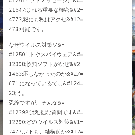
#12515;ットメッセージに&#=
21547;まれる重要な機密&#2=
4773;報にも私はアクセ&#12=
473;可能です。
なぜウイルス対策ソ&=
#12501;トやスパイウェア&#=
12398;検知ソフトがなぜ&#2=
1453;応しなかったのか&#27=
671;になっているでし&#124=
23;う。
恐縮ですが、そんな&=
#12398;は稚拙な質問です&#=
12290;どのウイルス対策&#1=
2477;フトも、結構前か&#12=