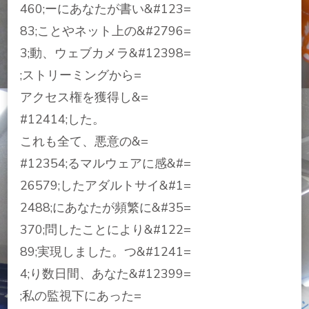
460;ーにあなたが書い&#123=
83;ことやネット上の&#2796=
3;動、ウェブカメラ&#12398=
;ストリーミングから=
アクセス権を獲得し&=
#12414;した。
これも全て、悪意の&=
#12354;るマルウェアに感&#=
26579;したアダルトサイ&#1=
2488;にあなたが頻繁に&#35=
370;問したことにより&#122=
89;実現しました。つ&#1241=
4;り数日間、あなた&#12399=
;私の監視下にあった=