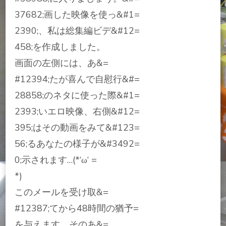
37682;画した映像を使っ&#1=
2390;、私は総集編ビデ&#12=
458;を作成しました。
画面の左側には、あ&=
#12394;たが喜んで自慰行&#=
28858;のネタに使った際&#1=
2393;いエロ映像、右側&#12=
395;はその動画をみて&#123=
56;るあなたの様子が&#3492=
0;示されます…(*‘ω‘ =
*)
このメールを受け取&=
#12387;てから48時間の猶予=
を与えます。そのあ&=