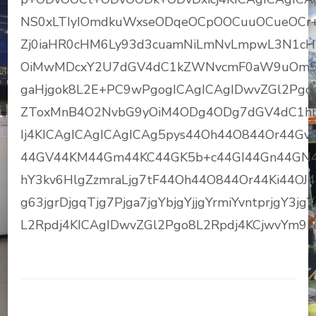
NS0xLTIyIOmdkuWxseODqeOCpOOCuuOCueOCr+O
Zj0iaHR0cHM6Ly93d3cuamNiLmNvLmpwL3N1cH
OiMwMDcxY2U7dGV4dC1kZWNvcmF0aW9uOm5vbmU7I
gaHjgok8L2E+PC9wPgogICAgICAgIDwvZGl2Pgog
ZToxMnB4O2NvbG9yOiM4ODg4ODg7dGV4dC1hbG
Ij4KICAgICAgICAgICAg5pys44Oh44O844Or44G
44GV44KM44Gm44KC44GK5b+c44GI44Gn44GN4
hY3kv6HlgZzmraLjg7tF44Oh44O844Or44Ki44OJ
g63jgrDjgqTjg7Pjga7jgYbjgYjjgYrmiYvntprjgY3jg
L2Rpdj4KICAgIDwvZGl2Pgo8L2Rpdj4KCjwvYm9