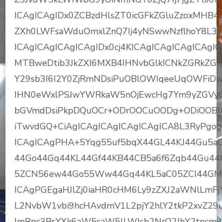
ICAgICAgIDx0ZCBzdHlsZT0icGFkZGluZzoxMHB4
ZXh0LWFsaWduOmxlZnQ7Ij4yNSwwNzflhoY8L3R
ICAgICAgICAgICAgIDx0cj4KICAgICAgICAgICAg
MTBweDtib3JkZXI6MXB4IHNvbGlkICNkZGRkZG
Y29sb3I6I2Y0ZjRmNDsiPuOBlOWIqeeUqOWFiDw
IHN0eWxlPSJwYWRkaW5nOjEwcHg7Ym9yZGVyO
bGVmdDsiPkpDQuOCr+ODrOOCuOODg+ODiOOBl
iTwvdGQ+CiAgICAgICAgICAgICAgICA8L3RyPgog
ICAgICAgPHA+5Yqg55uf5bqX44GL44KJ44Gu5a
44Go44Gq44KL44Gf44KB44CB5a6f6Zqb44Gu44
5ZCN56ew44Go55Ww44Gq44KL5aC05ZCI44GM
ICAgPGEgaHJlZj0iaHR0cHM6Ly9zZXJ2aWNlLm
L2NvbW1vbi9hcHAvdmV1L2pjY2hlY2tkP2xvZ
ImRpc3BsYXk6aW5saW5lLWJsb2NrO2JhY2tncm91