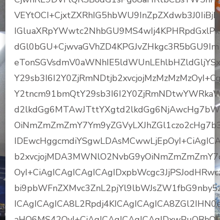
VEYtOCI+CjxtZXRhIG5hbWU9InZpZXdwb3J0IiB
IGluaXRpYWwtc2NhbGU9MS4wIj4KPHRpdGxlP
dGl0bGU+CjwvaGVhZD4KPGJvZHkgc3R5bGU9I
eTonSGVsdmV0aWNhIE5ldWUnLEhlbHZldGljYS
Y29sb3I6I2Y0ZjRmNDtjb2xvcjojMzMzMzMzOyI+
Y2tncm91bmQtY29sb3I6I2Y0ZjRmNDtwYWRkaW5
d2lkdGg6MTAwJTttYXgtd2lkdGg6NjAwcHg7bW
OiNmZmZmZmY7Ym9yZGVyLXJhZGl1czo2cHg7b3
IDEwcHggcmdiYSgwLDAsMCwwLjEpOyI+CiAgICAg
b2xvcjojMDA3MWNlO2NvbG9yOiNmZmZmZmY7d
OyI+CiAgICAgICAgICAgIDxpbWcgc3JjPSJodHR
bi9pbWFnZXMvc3ZnL2pjYl9lbWJsZW1fbG9nby5
ICAgICAgICA8L2Rpdj4KICAgICAgICA8ZGl2IHN
aHQ6MS42OyI+CiAgICAgICAgICAgIDxwPuOBh