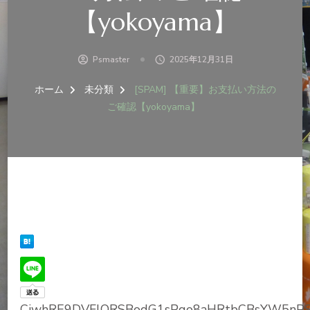
【yokoyama】
Psmaster
2025年12月31日
ホーム
未分類
[SPAM] 【重要】お支払い方法の
ご確認【yokoyama】
CjwhRE9DVFlQRSBodG1sPgo8aHRtbCBsYW5nPS