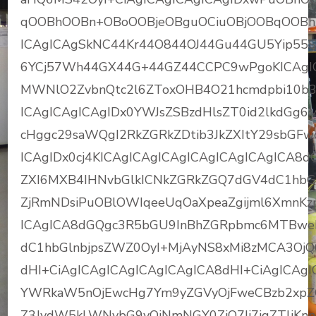
qOOBhOOBn+OBoOOBjeOBguOCiuOBjOOBqOOBhu
ICAgICAgSkNC44Kr44O844OJ44Gu44GU5Yip5
6YCj57Wh44GX44G+44GZ44CCPC9wPgoKICAgIC
MWNlO2ZvbnQtc2l6ZToxOHB4O21hcmdpbi10b
ICAgICAgICAgIDx0YWJsZSBzdHlsZT0id2lkdGg
cHggc29saWQgI2RkZGRkZDtib3JkZXItY29sbGFw
ICAgIDx0cj4KICAgICAgICAgICAgICAgICAgICA8
ZXI6MXB4IHNvbGlkICNkZGRkZGQ7dGV4dC1hbGl
ZjRmNDsiPuOBlOWIqeeUqOaXpeaZgijml6XmnK
ICAgICA8dGQgc3R5bGU9InBhZGRpbmc6MTBweD
dC1hbGlnbjpsZWZ0OyI+MjAyNS8xMi8zMCA3OjQ
dHI+CiAgICAgICAgICAgICAgICA8dHI+CiAgICAg
YWRkaW5nOjEwcHg7Ym9yZGVyOjFweCBzb2xpZ
Z3JvdW5kLWNvbG9yOiNmNGY0ZjQ7Ij7jgZTliKnn