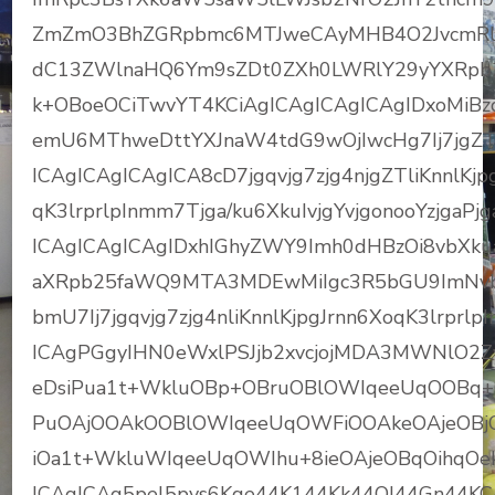
ZmZmO3BhZGRpbmc6MTJweCAyMHB4O2JvcmRl
dC13ZWlnaHQ6Ym9sZDt0ZXh0LWRlY29yYXRpb2
k+OBoeOCiTwvYT4KCiAgICAgICAgICAgIDxoMiBz
emU6MThweDttYXJnaW4tdG9wOjIwcHg7Ij7jgZTli
ICAgICAgICAgICA8cD7jgqvjg7zjg4njgZTliKnnlKj
qK3lrprlpInmm7Tjga/ku6XkuIvjgYvjgonooYzjgaPjg
ICAgICAgICAgIDxhIGhyZWY9Imh0dHBzOi8vbX
aXRpb25faWQ9MTA3MDEwMiIgc3R5bGU9ImN
bmU7Ij7jgqvjg7zjg4nliKnnlKjpgJrnn6XoqK3lrp
ICAgPGgyIHN0eWxlPSJjb2xvcjojMDA3MWNlO2
eDsiPua1t+WkluOBp+OBruOBlOWIqeeUqOOBq+
PuOAjOOAkOOBlOWIqeeUqOWFiOOAkeOAjeOBj
iOa1t+WkluWIqeeUqOWIhu+8ieOAjeOBqOihqOek
ICAgICAg5pel5pys6Kqe44K144Kk44OI44Gn44K