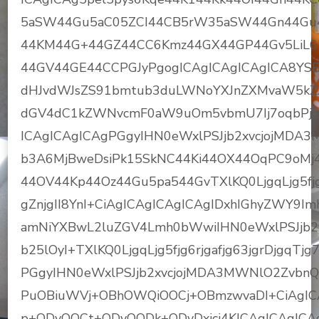
5aSW44Gu5aC05ZCI44CB5rW35aSW44Gn44Gu
44KM44G+44GZ44CC6Kmz44GX44GP44Gv5LiL6
44GV44GE44CCPGJyPgogICAgICAgICAgICA8YSB
dHJvdWJsZS91bmtub3duLWNoYXJnZXMvaW5kZ
dGV4dC1kZWNvcmF0aW9uOm5vbmU7Ij7oqbPjgZfj
ICAgICAgICAgPGgyIHN0eWxlPSJjb2xvcjojMDA
b3A6MjBweDsiPk15SkNC44Ki44OX44OqPC9oMj
44OV44Kp44Oz44Gu5pa544GvTXlKQ0LjgqLjg5fjg6rj
gZnjgII8YnI+CiAgICAgICAgICAgIDxhIGhyZWY9Im
amNiYXBwL2luZGV4Lmh0bWwiIHN0eWxlPSJjb2x
b25lOyI+TXlKQ0LjgqLjg5fjg6rjgafjg63jgrDjgq
PGgyIHN0eWxlPSJjb2xvcjojMDA3MWNlO2ZvbnQ
PuOBiuWVj+OBhOWQiOOCj+OBmzwvaDI+CiAgIC
p+ODvOOCt+ODvOODk+ODvDxicj4KICAgICAgICA