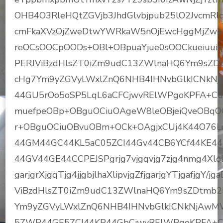
OHB4O3RleHQtZGVjb3JhdGlvbjpub25lO2JvcmRlcj
cmFkaXVzOjZweDtwYWRkaW5nOjEwcHggMjZweD
reOCsOOCpOODs+OBl+OBpuaYjue0sOOCkueiuui
PERJViBzdHlsZT0iZm9udC13ZWlnaHQ6Ym9sZ
cHg7Ym9yZGVyLWxlZnQ6NHB4IHNvbGlkICNkNj
44GU5rOo5oSP5LqL6aCFCjwvRElWPgoKPFA+C
muefpeOBp+OBguOCiuOAgeW8leOBjeiQveOBq
r+OBguOCiuOBvuOBm+OCk+OAgjxCUj4K44O76L
44GM44GC44KL5aC05ZCI44Gv44CB6YCf44KE4
44GV44GE44CCPEJSPgrjg7vjgqvjg7zjg4nmg4XloLH
garjgrXjgqTjg4jjgbjlhaXlipvjgZfjgarjgYTjgafjgY/
ViBzdHlsZT0iZm9udC13ZWlnaHQ6Ym9sZDtmb
Ym9yZGVyLWxlZnQ6NHB4IHNvbGlkICNkNjAwMW
5ZWP44GE5ZCI44KP44GbCjwvRElWPgoKPFA+Cu