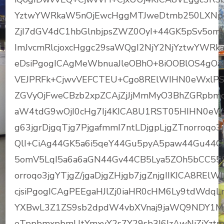
YztwYWRkaW5nOjEwcHggMTJweDtmb250LXN
ZjI7dGV4dC1hbGlnbjpsZWZ0OyI+44GK5pSv5o
ImJvcmRlcjoxcHggc29saWQgI2NjY2NjYztwY
eDsiPgogICAgMeWbnuaJleOBhO+8iOOBlOS4gOaL
VEJPRFk+CjwvVEFCTEU+Cgo8RElWIHN0eWxlP
ZGVyOjFweCBzb2xpZCAjZjJjMmMyO3BhZGRpbmc
aW4tdG9wOjI0cHg7Ij4KICA8U1RST05HIHN0eWxl
g63jgrDjgqTjg7PjgafmmI7ntLDjgpLjgZTnorroqo
QlI+CiAg44GK5a6i5qeY44Gu5pyA5paw44Gu44G
5omV5LqI5a6a6aGN44Gv44CB5Lya5ZOh5bCC55
orroqo3jgYTjgZ/jgaDjgZHjgb7jgZnjgIIKICA8R
cjsiPgogICAgPEEgaHJlZj0iaHR0cHM6Ly9tdWdq
YXBwL3Z1ZS9sb2dpdW4vbXVnaj9jaWQ9NDY1MjQ
eTppbmxpbmUtYmxvY2s7Y29sb3I6IzAwNjZjYztm