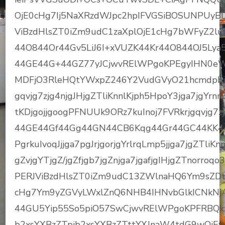
OjE0cHg7Ij5NaXRzdWJpc2hpIFVGSiBOSUNPUyB
ViBzdHlsZT0iZm9udC1zaXplOjE1cHg7bWFyZ2lu
44O844Or44Gv5LiJ6I+xVUZK44Kr44O844OJ5Ly
44GE44G+44GZ77yJCjwvRElWPgoKPEgyIHN0eW
MDFjO3RleHQtYWxpZ246Y2VudGVyO21hcmdpbi1i
gqvjg7zjg4njgJHjgZTliKnnlKjph5HpoY3jga7jgYrn
tKDjgojjgoogPFNUUk9ORz7kuInoj7FVRkrjgqvjg
44GE44Gf44Gg44GN44CB6Kqg44Gr44GC44KK
PgrkuIvoqJjjga7pgJrjgorjgYrlrqLmp5jjga7jgZTliKnn
gZvjgYTjgZ/jgZfjgb7jgZnjga7jgafjgIHjgZTnorroqo
PERJViBzdHlsZT0iZm9udC13ZWlnaHQ6Ym9sZ
cHg7Ym9yZGVyLWxlZnQ6NHB4IHNvbGlkICNkNj
44GU5Yip55So5piO57SwCjwvRElWPgoKPFRBQkx
b2xsYXBzZTpjb2xsYXBzZTttYXJnaW4tdG9wOjEw