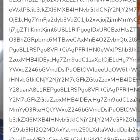
eWxlPSJib3JkZXI6MXB4IHNvbGlkICNjY2NjY2M7
OjE1cHg7YmFja2dyb3VuZC1jb2xvcjojZjJmMmY
Ij7jgZTliKnnlKjml6U8L1RIPgogIDxURCBzdHlsZ
O3BhZGRpbmc6MTBweCAxMnB4O2ZvbnQtc2l6Z
Pgo8L1RSPgo8VFI+CiAgPFRIIHN0eWxlPSJib3Jk
ZzoxMHB4IDEycHg7Zm9udC1zaXplOjE1cHg7YmFj
YWxpZ246bGVmdDsiPuOBlOWIqeeUqOW6l+WQj
IHNvbGlkICNjY2NjY2M7cGFkZGluZzoxMHB4IDE
Y28uanA8L1REPgo8L1RSPgo8VFI+CiAgPFRIIHN0
Y2M7cGFkZGluZzoxMHB4IDEycHg7Zm9udC1zaXpl
MmYyO3RleHQtYWxpZ246bGVmdDsiPuOBlOWIq
b3JkZXI6MXB4IHNvbGlkICNjY2NjY2M7cGFkZGl
Y29sb3I6I2Q2MDAxYztmb250LXdlaWdodDpib2x
iQogIDwvVEQ+CjwvVFI+CjxUUj4KICA8VEggc3R5