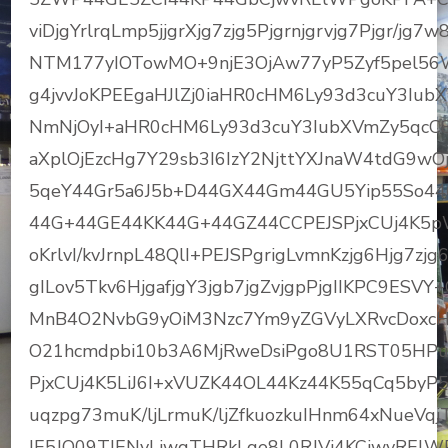
viDjgYrlrqLmp5jjgrXjg7zjg5Pjgrnjgrvjg7Pjgr/
NTM177yIOTowMO+9njE3OjAw77yP5Zyf5pel56Wd
g4jvvJoKPEEgaHJlZj0iaHR0cHM6Ly93d3cuY3Iub
NmNjOyI+aHR0cHM6Ly93d3cuY3IubXVmZy5qcC8
aXplOjEzcHg7Y29sb3I6IzY2NjttYXJnaW4tdG9w
5qeY44Gr5a6J5b+D44GX44Gm44GU5Yip55So4
44G+44GE44KK44G+44GZ44CCPEJSPjxCUj4K5pWs
oKrlvI/kvJrnpL48QlI+PEJSPgrigLvmnKzjg6Hjg7zjg6
gILov5Tkv6HjgafjgY3jgb7jgZvjgpPjgIIKPC9ESV
MnB4O2NvbG9yOiM3Nzc7Ym9yZGVyLXRvcDoxc
O21hcmdpbi10b3A6MjRweDsiPgo8U1RST05HPu
PjxCUj4K5LiJ6I+xVUZK44OL44Kz44K55qCq5byP
uqzpg73muK/ljLrmuK/ljZfkuozkuIHnm64xNueVq
IE5JQ09TIENvLiwgTHRkLgo8L0RJVj4KCjwvREl