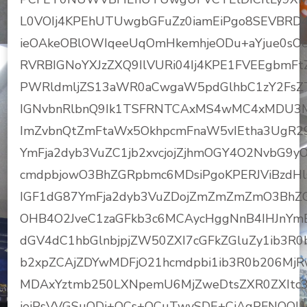
L0VOIj4KPEhUTUwgbGFuZz0iamEiPgo8SEVBRD
ieOAkeOBlOWIqeeUqOmHkemhjeODu+aYjue0sOe
RVRBIGNoYXJzZXQ9IlVURi04Ij4KPE1FVEEgbmFt
PWRldmljZS13aWR0aCwgaW5pdGlhbC1zY2FsZ
IGNvbnRlbnQ9Ik1TSFRNTCAxMS4wMC4xMDU3M
ImZvbnQtZmFtaWx5OkhpcmFnaW5vIEtha3UgR2
YmFja2dyb3VuZC1jb2xvcjojZjhmOGY4O2NvbG
cmdpbjowO3BhZGRpbmc6MDsiPgoKPERJViBzdH
IGF1dG87YmFja2dyb3VuZDojZmZmZmZmO3BhZ
OHB4O2JveC1zaGFkb3c6MCAycHggNnB4IHJnYm
dGV4dC1hbGlnbjpjZW50ZXI7cGFkZGluZy1ib3R0
b2xpZCAjZDYwMDFjO21hcmdpbi1ib3R0b206MjRw
MDAxYztmb250LXNpemU6MjZweDtsZXR0ZXItc3
ieiPsVVGSuODi+OCs+OCuTwvSDE+CiAgPFNQQ