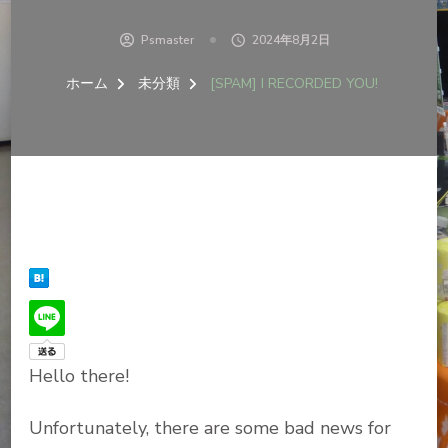
Psmaster
2024年8月2日
ホーム
未分類
[SPAM] I RECORDED YOU!
Hello there!
Unfortunately, there are some bad news for