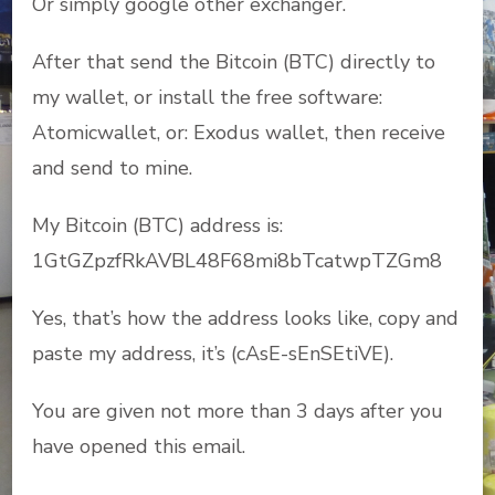
Or simply google other exchanger.
After that send the Bitcoin (BTC) directly to
my wallet, or install the free software:
Atomicwallet, or: Exodus wallet, then receive
and send to mine.
My Bitcoin (BTC) address is:
1GtGZpzfRkAVBL48F68mi8bTcatwpTZGm8
Yes, that’s how the address looks like, copy and
paste my address, it’s (cAsE-sEnSEtiVE).
You are given not more than 3 days after you
have opened this email.