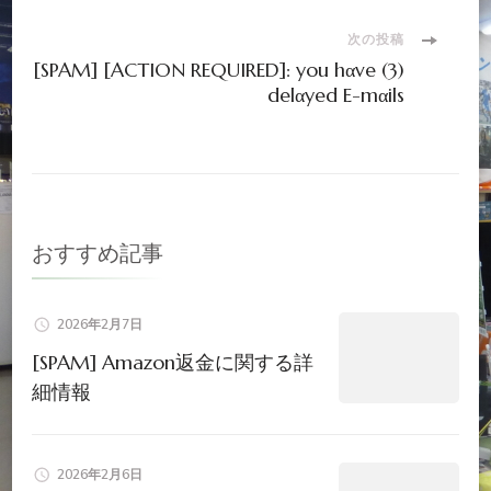
稿
ナ
次の投稿
[SPAM] [ACTION REQUIRED]: you hαve (3)
delαyed E-mαils
ビ
ゲ
ー
おすすめ記事
シ
ョ
2026年2月7日
[SPAM] Amazon返金に関する詳
ン
細情報
2026年2月6日