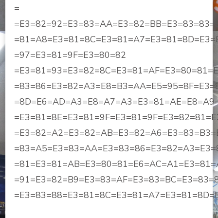
=
=E3=82=92=E3=83=AA=E3=82=BB=E3=83=83=
=81=A8=E3=81=8C=E3=81=A7=E3=81=8D=E3=
=97=E3=81=9F=E3=80=82
=E3=81=93=E3=82=8C=E3=81=AF=E3=80=81=
=83=86=E3=82=A3=E8=B3=AA=E5=95=8F=E3=
=8D=E6=AD=A3=E8=A7=A3=E3=81=AE=E8=A9
=E3=81=8E=E3=81=9F=E3=81=9F=E3=82=81=E
=E3=82=A2=E3=82=AB=E3=82=A6=E3=83=B3=
=83=A5=E3=83=AA=E3=83=86=E3=82=A3=E3=
=81=E3=81=AB=E3=80=81=E6=AC=A1=E3=81=
=91=E3=82=B9=E3=83=AF=E3=83=BC=E3=83=
=E3=83=88=E3=81=8C=E3=81=A7=E3=81=8D=