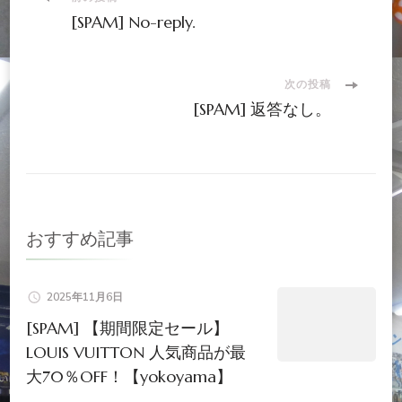
投
[SPAM] No-reply.
稿
ナ
次の投稿
[SPAM] 返答なし。
ビ
ゲ
ー
おすすめ記事
シ
2025年11月6日
ョ
[SPAM] 【期間限定セール】
LOUIS VUITTON 人気商品が最
ン
大70％OFF！【yokoyama】