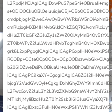
L2Rpdj4KCiAgICAgIDxwPuS7peS4i+OBruaJi+
s+ODiOOCkuOBlOeiuuiqjeOBj+OBoOOBleOBhOOA
cmdpbjogMjZweCAwOyBwYWRkaW5nOiAxNnB4ID
cmRlcjogMXB4IHNvbGlkICNkZGQ7IGJvcmRlci1y
dHlsZT0icGFkZGluZy1sZWZ0OiAyMnB4OyBtYXJn
ZT0ibWFyZ2luLWJvdHRvbTogNnB4OyI+QXBwbGXlhaz
grk8L2xpPgogICAgICAgICAgPGxpIHN0eWxlPSJt
ROOBp+OCteOCpOODs+OCpOODszwvbGk+CiAgIC
b206IDZweDsiPuOBiuaUr+aJleOBhOaDheWgseO
ICAgICAgPC9kaXY+CgogICAgICA8ZGl2IHN0eW
bjogY2VudGVyOyI+CgkgIDxhIGhyZWY9Imh0dHB
L2FwcGxvZ2luL3Y2L3VzZXIvbG9naW4vY2hlY2
MTIxNjMyIiBzdHlsZT0iY29sb3I6IGluaGVyaXQ7IH
ICAgICAgIDxzcGFuIHN0eWxlPSJiYWNrZ3JvdW5