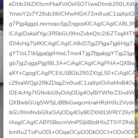
eDtib3JkZXItcmFkaXVzOiA5OTlweDtmb250LX
YmxvY2s7Y29sb3I6ICMwMDA7Zm9udC1zaXplOiAx
g7Pjg4jjgpLnorroqo3jgZnjgosKICAgICAgICA8L
ICAgIDxkaXYgc3R5bGU9ImZvbnQtc2l6ZTogMTN
IDI4cHg7Ij4KICAgICAgICA8cD7jgZPjga7jg6Hjg7zjg6
gYTloLTlkIjjga/jgIHnoLTmo4TjgZfjgabjgYTjgZ/jga
gb7jgZvjgpPjgII8L3A+CiAgICAgICAgPHA+QXB
aXY+CgogICAgPCEtLSBGb290ZXIgLS0+CiAgICA8
c29saWQgI2RkZDsgZm9udC1zaXplOiAxMnB4Oy
IDE4cHg7IGNvbG9yOiAjODg4OyBiYWNrZ3JvdW5
QXBwbGUgSW5jLiBBbGwgcmlnaHRzIHJlc2VydmVkL
bGU9ImNvbG9yOiAjODg4OyB0ZXh0LWRlY29yYX
IAogICAgICA8YSBocmVmPSIjIiBzdHlsZT0iY29sb
bm9uZTsiPuODl+ODqeOCpOODkOOCt+ODvOODn