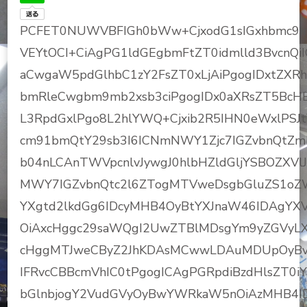
PCFET0NUWVBFIGh0bWw+CjxodG1sIGxhbmc9Im
VEYtOCI+CiAgPG1ldGEgbmFtZT0idmlld3BvcnQ
aCwgaW5pdGlhbC1zY2FsZT0xLjAiPgogIDxtZXR
bmRleCwgbm9mb2xsb3ciPgogIDx0aXRsZT5BcHBsZ
L3RpdGxlPgo8L2hlYWQ+Cjxib2R5IHN0eWxlPSJ
cm91bmQtY29sb3I6ICNmNWY1Zjc7IGZvbnQtZm
b04nLCAnTWVpcnlvJywgJ0hlbHZldGljYSBOZXVlJ
MWY7IGZvbnQtc2l6ZTogMTVweDsgbGluZS1oZW
YXgtd2lkdGg6IDcyMHB4OyBtYXJnaW46IDAgYXV
OiAxcHggc29saWQgI2UwZTBlMDsgYm9yZGVyL
cHggMTJweCByZ2JhKDAsMCwwLDAuMDUpOyBvdm
IFRvcCBBcmVhIC0tPgogICAgPGRpdiBzdHlsZT0i
bGlnbjogY2VudGVyOyBwYWRkaW5nOiAzMHB4IDM