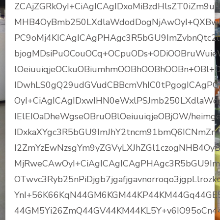
ZCAjZGRkOyI+CiAgICAgIDxoMiBzdHlsZT0iZm9
MHB4OyBmb250LXdlaWdodDogNjAwOyI+QXBwb
PC9oMj4KICAgICAgPHAgc3R5bGU9ImZvbnQtc2
bjogMDsiPuOCouOCq+OCpuODs+ODiOOBruWui
lOeiuuiqjeOCkuOBiumhmOOBhOOBhOOBn+OBl+
IDwhLS0gQ29udGVudCBBcmVhIC0tPgogICAgPGR
OyI+CiAgICAgIDxwIHN0eWxlPSJmb250LXdlaW
IElEIOaDheWgseOBruOBlOeiuuiqjeOBjOW/heim
IDxkaXYgc3R5bGU9ImJhY2tncm91bmQ6ICNmZm
I2ZmYzEwNzsgYm9yZGVyLXJhZGl1czogNHB4Oy
MjRweCAwOyI+CiAgICAgICAgPHAgc3R5bGU9Im1
OTwvc3Ryb25nPiDjgb7jgafjgavnorroqo3jgpLlrozkuo
YnI+56K66KqN44GM6KGM44KP44KM44Gq44GE5
44GM5Yi26ZmQ44GV44KM44KL5Y+v6IO95oCn4