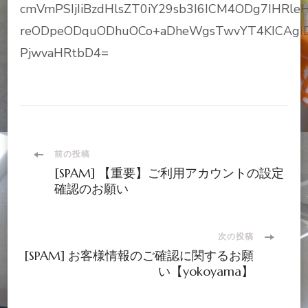
cmVmPSIjIiBzdHlsZT0iY29sb3I6ICM4ODg7IHRle
reODpeODquODhuOCo+aDheWgsTwvYT4KICAgID
PjwvaHRtbD4=
投
前の投稿
[SPAM] 【重要】ご利用アカウントの設定
稿
確認のお願い
ナ
次の投稿
[SPAM] お客様情報のご確認に関するお願
ビ
い【yokoyama】
ゲ